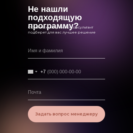
Не нашли
подходящую
программу?
Оставьте заявку и наш консультант
подберет для вас лучшее решение
+7
Задать вопрос менеджеру