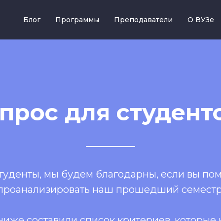
Блог
Программы
Преподаватели
О ВУЗе
прос для студент
туденты, мы будем благодарны, если вы по
проанализировать наш прошедший семестр
ниже составили список критериев, которые