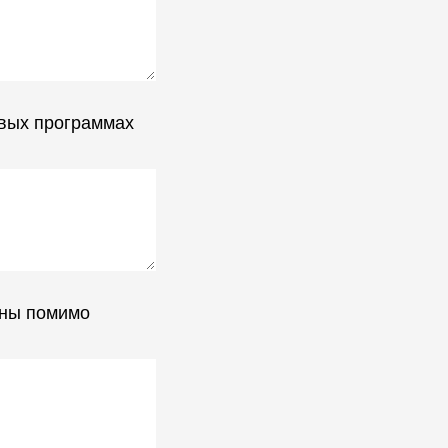
овых программах
сны помимо