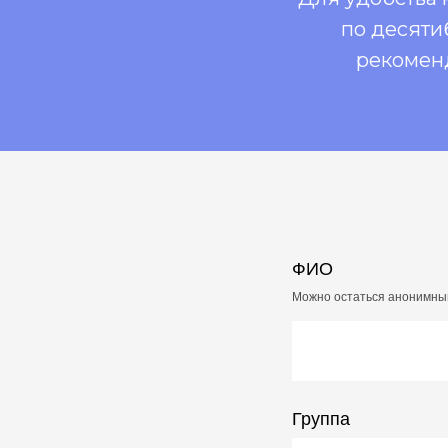
по десяти
рекоменд
ФИО
Можно остаться анонимн
Группа