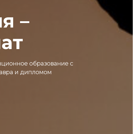
я –
ат
ционное образование с
авра и дипломом