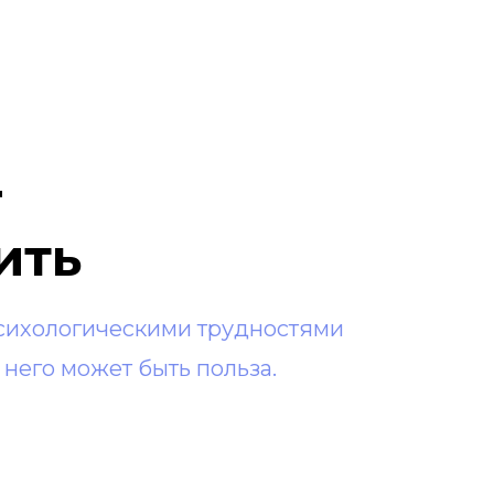
г
ить
психологическими трудностями
 него может быть польза.