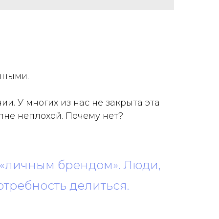
нными.
и. У многих из нас не закрыта эта
олне неплохой. Почему нет?
т «личным брендом». Люди,
потребность делиться.