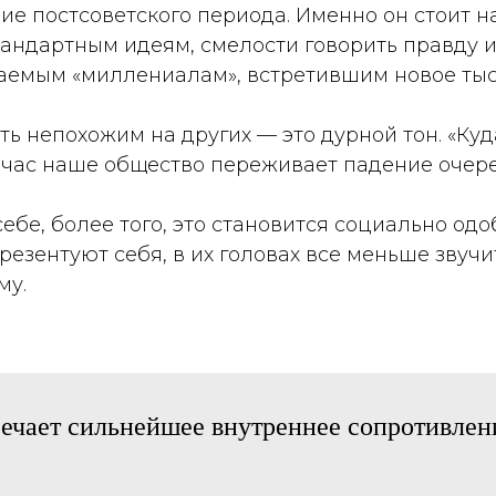
ие постсоветского периода. Именно он стоит н
андартным идеям, смелости говорить правду и
ваемым «миллениалам», встретившим новое тыс
ть непохожим на других — это дурной тон. «Куд
ейчас наше общество переживает падение очере
ебе, более того, это становится социально одо
презентуют себя, в их головах все меньше звуч
му.
речает сильнейшее внутреннее сопротивлен