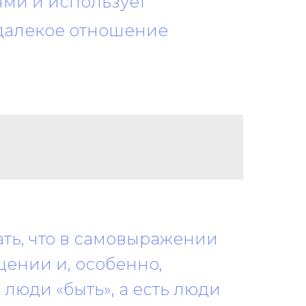
ями и использует
 далекое отношение
ть, что в самовыражении
щении и, особенно,
ь люди «быть», а есть люди