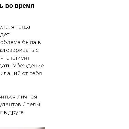
ь во время
ла, я тогда
удет
роблема была в
азговаривать с
 что клиент
дать. Убеждение
жиданий от себя
виться личная
удентов Среды.
 в друге.