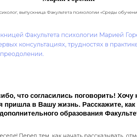
сихолог, выпускница Факультета психологии «Среды обучени
скницей Факультета психологии Марией Гор
ервых консультациях, трудностях в практи
 преодолении.
ибо, что согласились поговорить! Хочу н
я пришла в Вашу жизнь. Расскажите, ка
 дополнительного образования Факульте
седе! Перед тем, как начать рассказывать, отм