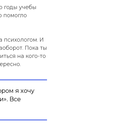
го годы учебы
о помогло
а психологом. И
аоборот. Пока ты
иться на кого-то
ересно.
ором я хочу
и». Все