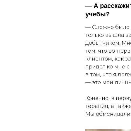
— А расскажи
учебы?
— Сложно было п
только вышла за
добытчиком. Мне
том, что во-перв
клиентом, как з
придет ко мне с
в том, что я до
— это мои личн
Конечно, в перв
терапия, а такж
Мы обменивалис