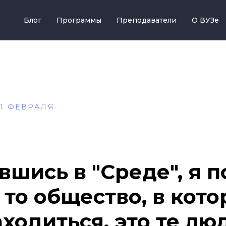
Блог
Программы
Преподаватели
О ВУЗе
1 ФЕВРАЛЯ
вшись в "Среде", я п
о то общество, в кото
аходиться, это те лю