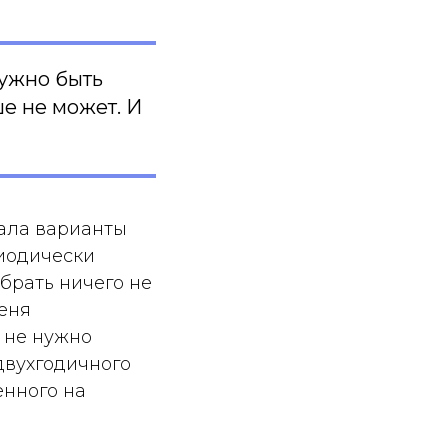
нужно быть
ше не может. И
вала варианты
риодически
ыбрать ничего не
меня
 не нужно
двухгодичного
енного на