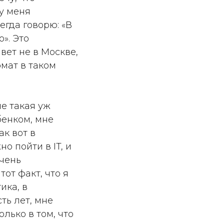
у меня
егда говорю: «В
». Это
вет не в Москве,
рмат в таком
не такая уж
бенком, мне
ак вот в
 пойти в IT, и
очень
от факт, что я
ика, в
ть лет, мне
лько в том, что