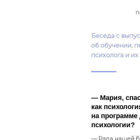
П
Беседа с выпу
об обучении, п
психолога и их
— Мария, спас
как психологи
на программе
психологии?
— Рада нашей бе