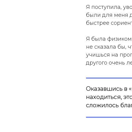
Я поступила, уво
были для меня д
быстрее сориент
Я была физиком,
не сказала бы, 
учишься на прог
другого очень л
Оказавшись в «
находиться, эт
сложилось благ