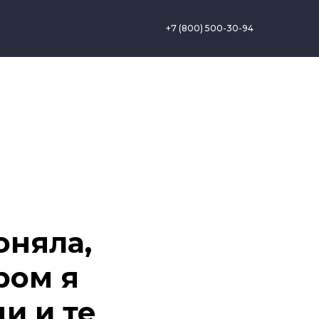
+7 (800) 500-30-94
оняла,
ром я
ди и те