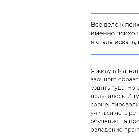
Все вело к пси
именно психоло
я стала искать,
Я живу в Магнит
заочного образ
ездить туда. Но
получалось. И т
сориентировали,
учиться четыре 
обучения на пр
овладение прак