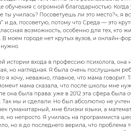
е обучения с огромной благодарностью. Когда 
е ты училась? Посоветуешь ли это место?», я вс
 и да, посоветую, потому что Среда — это круто
лассная возможность, особенно для тех, кто жи
я. В моем городе нет крутых вузов, и онлайн-фо
 нужно.
ей истории входа в профессию психолога, она 
ая, но наглядная. Я была очень послушным ре
то я хочу, неважно, главное, что мама говорит. Т
мент мама сказала, что после школы мне нужно
ле она была права: уже в 2012 эта сфера была 
 Так мы и сделали. Но был абсолютно не учтен т
ек гуманитарный, мне близки языки, а математ
я, но непросто. Я училась на программиста шес
ло, но я до последнего верила, что проблема то