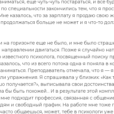
ниматься, еще чуть-чуть постараться, и все бу
 по специальности закончились тем, что я про
Мне казалось, что за зарплату я продаю свою ж
к продолжаться больше не может и я что-то дол
и на горизонте еще не было, и мне было страшно
м направлении двигаться. Позже я случайно нат
 известного психолога, посвященный поиску п
казалось, что из всего потока одна я поняла в 
аниматься. Преподаватель отмечала, что я — 
ли упражнения. Я спрашивала у близких: «Как 
шо получается?», выписывала свои достоинства
ла бы быть похожей… И в результате этой комп
 мне подходит профессия, связанная с общени
дям и свободный график. На работе мне тоже 
 часто общаешься, может, тебе в психологи уже 