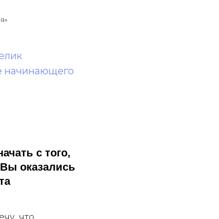
я»
елик
ке начинающего
ачать с того,
к Вы оказались
та
ечу, что