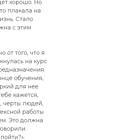
дет хорошо. Но
сто плакала на
изнь. Стало
жна с этим
 от того, что я
кнулась на курс
редназначения.
конце обучения,
яркий для нее
тебе кажется,
, черты людей,
лексной работы
ем. Это должна
говорили:
пойти?».