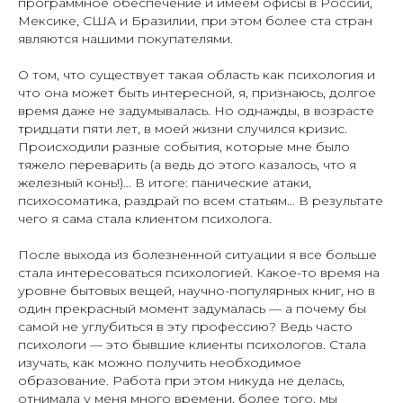
программное обеспечение и имеем офисы в России,
Мексике, США и Бразилии, при этом более ста стран
являются нашими покупателями.
О том, что существует такая область как психология и
что она может быть интересной, я, признаюсь, долгое
время даже не задумывалась. Но однажды, в возрасте
тридцати пяти лет, в моей жизни случился кризис.
Происходили разные события, которые мне было
тяжело переварить (а ведь до этого казалось, что я
железный конь!)… В итоге: панические атаки,
психосоматика, раздрай по всем статьям… В результате
чего я сама стала клиентом психолога.
После выхода из болезненной ситуации я все больше
стала интересоваться психологией. Какое-то время на
уровне бытовых вещей, научно-популярных книг, но в
один прекрасный момент задумалась — а почему бы
самой не углубиться в эту профессию? Ведь часто
психологи — это бывшие клиенты психологов. Стала
изучать, как можно получить необходимое
образование. Работа при этом никуда не делась,
отнимала у меня много времени, более того, мы