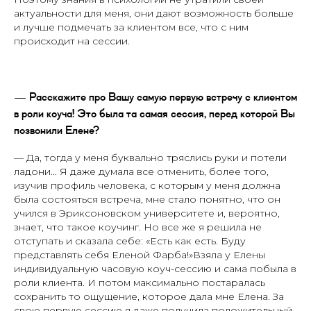
актуальности для меня, они дают возможность больше
и лучше подмечать за клиентом все, что с ним
происходит на сессии.
— Расскажите про Вашу самую первую встречу с клиентом
в роли коуча! Это была та самая сессия, перед которой Вы
позвонили Елене?
— Да, тогда у меня буквально тряслись руки и потели
ладони... Я даже думала все отменить, более того,
изучив профиль человека, с которым у меня должна
была состояться встреча, мне стало понятно, что он
учился в Эриксоновском университете и, вероятно,
знает, что такое коучинг. Но все же я решила не
отступать и сказала себе: «Есть как есть. Буду
представлять себя Еленой Фарба!»Взяла у Елены
индивидуальную часовую коуч-сессию и сама побыла в
роли клиента. И потом максимально постаралась
сохранить то ощущение, которое дала мне Елена. За
свою первую сессию я даже получила положительный