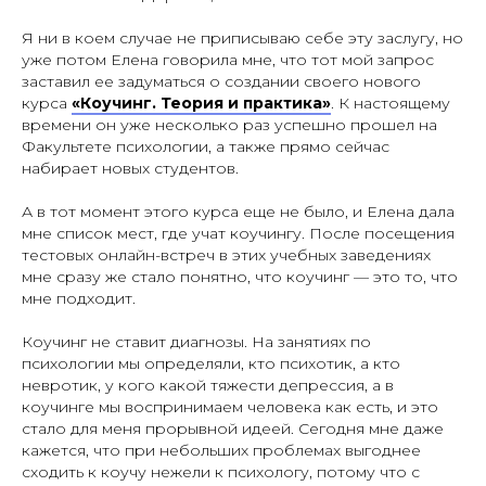
Я ни в коем случае не приписываю себе эту заслугу, но
уже потом Елена говорила мне, что тот мой запрос
заставил ее задуматься о создании своего нового
курса
«Коучинг. Теория и практика»
. К настоящему
времени он уже несколько раз успешно прошел на
Факультете психологии, а также прямо сейчас
набирает новых студентов.
А в тот момент этого курса еще не было, и Елена дала
мне список мест, где учат коучингу. После посещения
тестовых онлайн-встреч в этих учебных заведениях
мне сразу же стало понятно, что коучинг — это то, что
мне подходит.
Коучинг не ставит диагнозы. На занятиях по
психологии мы определяли, кто психотик, а кто
невротик, у кого какой тяжести депрессия, а в
коучинге мы воспринимаем человека как есть, и это
стало для меня прорывной идеей. Сегодня мне даже
кажется, что при небольших проблемах выгоднее
сходить к коучу нежели к психологу, потому что с