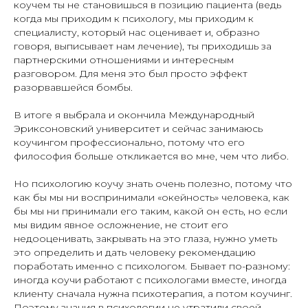
коучем ты не становишься в позицию пациента (ведь
когда мы приходим к психологу, мы приходим к
специалисту, который нас оценивает и, образно
говоря, выписывает нам лечение), ты приходишь за
партнерскими отношениями и интересным
разговором. Для меня это был просто эффект
разорвавшейся бомбы.
В итоге я выбрала и окончила Международный
Эриксоновский университет и сейчас занимаюсь
коучингом профессионально, потому что его
философия больше откликается во мне, чем что либо.
Но психологию коучу знать очень полезно, потому что
как бы мы ни воспринимали «окейность» человека, как
бы мы ни принимали его таким, какой он есть, но если
мы видим явное осложнение, не стоит его
недооценивать, закрывать на это глаза, нужно уметь
это определить и дать человеку рекомендацию
поработать именно с психологом. Бывает по-разному:
иногда коучи работают с психологами вместе, иногда
клиенту сначала нужна психотерапия, а потом коучинг.
Поэтому знания в психологии не утратили своей