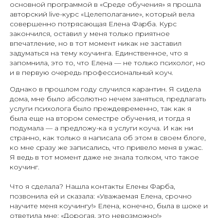
основной программой в «Среде обучения» я прошла
авторский live-курс «Целеполагание», который вела
совершенно потрясающая Елена Фарба. Курс
закончился, оставил у меня только приятное
впечатление, но в тот момент никак не заставил
задуматься на тему коучинга. Единственное, что я
запомнила, это то, что Елена — не только психолог, но
и в первую очередь профессиональный коуч.
Однако в прошлом году случился карантин. Я сидела
дома, мне было абсолютно нечем заняться, предлагать
услуги психолога было преждевременно, так как я
была еще на втором семестре обучения, и тогда я
подумала — а предложу-ка я услуги коуча. И как ни
странно, как только я написала об этом в своем блоге,
ко мне сразу же записались, что привело меня в ужас.
Я ведь в тот момент даже не знала толком, что такое
коучинг.
Что я сделала? Нашла контакты Елены Фарба,
позвонила ей и сказала: «Уважаемая Елена, срочно
научите меня коучингу!» Елена, конечно, была в шоке и
ответила мне: «Дорогая, это невозможно!»