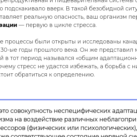
 репродуктивная и пищеварительная системы 
о подскакивало вверх. В такой безобидной ситу
ставляет реальную опасность, ваш организм п
зации
— первую в цикле стресса.
 процессы были открыты и исследованы кан
 30-ые годы прошлого века. Он же представил
й в тот период назывался «общим адаптацион
очему стресс не удастся избежать, а борьба с 
тоит обратиться к определению.
— это совокупность неспецифических адапт
изма на воздействие различных неблагопр
рессоров (физических или психологических
акже соответствующее состояние нервной с