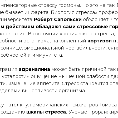
мпенсаторные стрессу гормоны. Но это не так. 
не бывает инфаркта. Биология стресса» профес
университета
Роберт Сапольски
объясняет, чт
м действием обладают сами стрессовые го
адреналин.
В состоянии хронического стресса
собности организма, накопленный
кортизол
пр
ссоннице, эмоциональной нестабильности, сн
собностей и иммунитета.
трация
адреналина
может быть причиной так
 усталости»: ощущение мышечной слабости даж
и, изменение аппетита. Стресс становится опа
ределами выносливости организма.
су натолкнул американских психиатров Томаса
к созданию
шкалы стресса.
Ученые проранжир