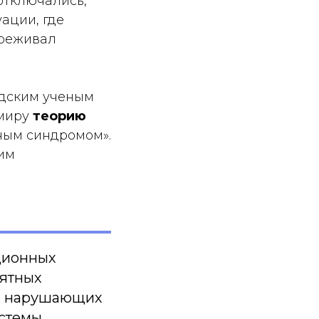
отключались,
ации, где
ереживал
адским ученым
 миру
теорию
ным синдромом».
ним
ационных
иятных
), нарушающих
истемы