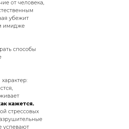
чие от человека,
естественным
вая убежит
ем имидже
рать способы
е
характер:
стся,
рживает
как кажется.
кой стрессовых
 разрушительные
не успевают