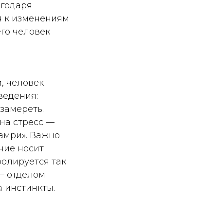
агодаря
 к изменениям
его человек
, человек
ведения:
 замереть.
на стресс —
замри». Важно
ние носит
олируется так
— отделом
а инстинкты.