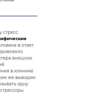
у стресс
цифические
ловека в ответ
 привлекло
ктера внешних
ий
ния в клинике
ким же выводам.
ызывать одну
 стрессоры