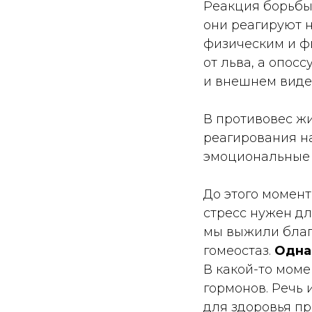
Реакция борьбы 
они реагируют 
физическим и ф
от льва, а опос
и внешнем виде
В противовес ж
реагирования н
эмоциональные 
До этого момен
стресс нужен дл
мы выжили благ
гомеостаз.
Однак
В какой-то моме
гормонов. Речь 
для здоровья пр