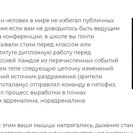
н человек в мире не избегал публичных
аже если вам не доводилось быть ведущим
а конференции, в школе вы почти
тывали стихи перед классом или
титуте дипломную работу перед
ссией. Каждое из перечисленных событий
ем теле следующую цепочку изменений:
шний источник раздражения (зрители
поталамус отправлял команду в гипофиз,
л процесс выработки в почках
х адреналина, норадреналина
 этим ваши мышцы напрягались, дыхание стан