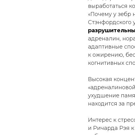
выработаться ко
«Почему у зебр 
Стэнфордского 
разрушительны
адреналин, нор
адаптивные спо
к ожирению, бе
когнитивных спо
Высокая концен
«адреналиновой
ухудшение памят
находится за п
Интерес к стрес
и Ричарда Рэя 