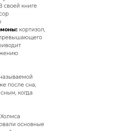
В своей книге
сор
о
рмоны:
кортизол,
, превышающего
иводит
ижению
 называемой
е после сна,
сным, когда
 Холмса
овали основные