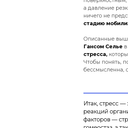
поверхностным,
а давление резк
ничего не пред
стадию мобили
Описанные выше
Гансом Селье
в
стресса,
которы
Чтобы понять, п
бессмысленна, с
Итак, стресс 
реакций орган
факторов — ст
гомеостаз, а т