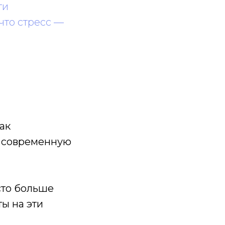
ги
что стресс —
как
о современную
сто больше
ты на эти