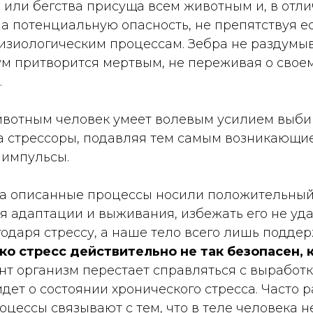
или бегства присуща всем животным и, в отли
на потенциальную опасность, не препятствуя 
изиологическим процессам. Зебра не раздумы
сум притворится мертвым, не переживая о сво
.
ивотным человек умеет волевым усилием выби
а стрессоры, подавляя тем самым возникающи
импульсы.
та описанные процессы носили положительный 
я адаптации и выживания, избежать его не уда
одаря стрессу, а наше тело всего лишь подде
о стресс действительно не так безопасен, 
нт организм перестает справляться с выработ
идет о состоянии хронического стресса. Часто
оцессы связывают с тем, что в теле человека 