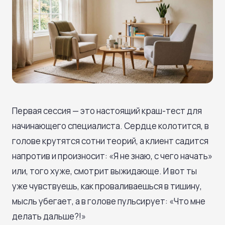
Первая сессия — это настоящий краш-тест для
начинающего специалиста. Сердце колотится, в
голове крутятся сотни теорий, а клиент садится
напротив и произносит: «Я не знаю, с чего начать»
или, того хуже, смотрит выжидающе. И вот ты
уже чувствуешь, как проваливаешься в тишину,
мысль убегает, а в голове пульсирует: «Что мне
делать дальше?!»