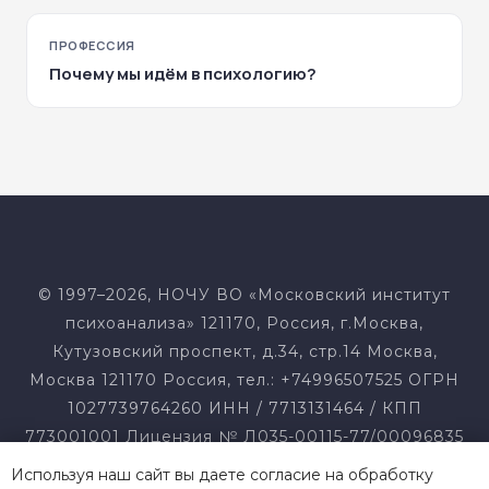
ПРОФЕССИЯ
Почему мы идём в психологию?
© 1997–2026, НОЧУ ВО «Московский институт
психоанализа» 121170, Россия, г.Москва,
Кутузовский проспект, д.34, стр.14 Москва,
Москва 121170 Россия, тел.: +74996507525 ОГРН
1027739764260 ИНН / 7713131464 / КПП
773001001 Лицензия № Л035-00115-77/00096835
от 16.11.2016 г. Свидетельство о гос.
Используя наш сайт вы даете согласие на обработку