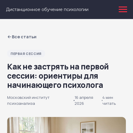
Как не застрять на первой сессии:
Дистанционное обучение психологии
Главная
›
Блог
›
ориентиры для начинающего психолога
Все статьи
ПЕРВАЯ СЕССИЯ
Как не застрять на первой
сессии: ориентиры для
начинающего психолога
Московский институт
16 апреля
4 мин
психоанализа
2026
читать