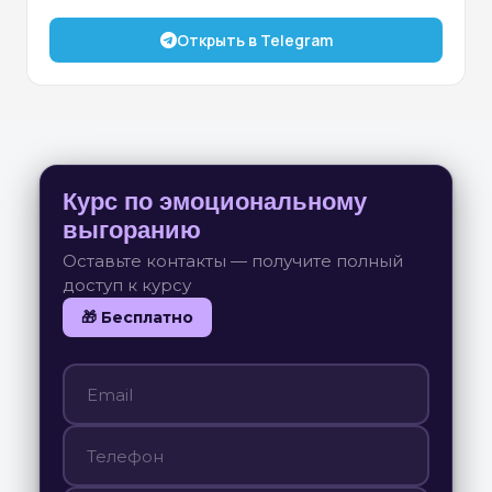
Программы
Выберите тип
факультета
программы ниже
Открыть в Telegram
5 месяцев
Практическая психология:
для работы и жизни
Курс по эмоциональному
выгоранию
Единовременно: 64 000 рублей
Оставьте контакты — получите полный
доступ к курсу
Подробнее
🎁 Бесплатно
7 месяцев
Психология зависимого
поведения
Единовременно: 80 000 рублей