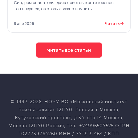
Синдром спасателя, дача советов, контрперенос —
топ ловушек, о которых важно помнить.
Читать
9 апр 2026
Читать все статьи
© 1997–2026, НОЧУ ВО «Московский институт
психоанализа» 121170, Россия, г.Москва,
Кутузовский проспект, д.34, стр.14 Москва,
Москва 121170 Россия, тел.: +74996507525 ОГРН
1027739764260 ИНН / 7713131464 / КПП