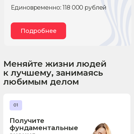
Позвоните мне
Нажимая на кнопку, вы даёте согласие
на обработку
персональных данных
и получение сообщений
Спрос на психологов
продолжает расти
На 30%
выросло количество обращений к
психологам в 2025 году и спрос
подолжает расти по данным ВЦИОМ
4 000 рублей
средняя стоимость
консультации психолога
~3 600 000/мес
запросов по тегу "психолог" по данным
Яндекс Вордстат