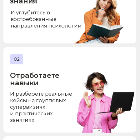
Расскажем подробнее
о дипломах
программах курсов и других
тонкостях
+7
Расскажите
Нажимая на кнопку, вы даёте согласие
на обработку
персональных данных
и получение сообщений