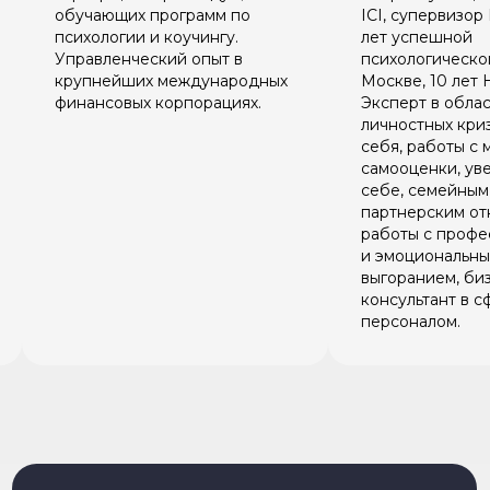
ICI, супервизор ECA. Более 13
Coaching Assoc
лет успешной
коуч АС (Assoc
психологической практики в
Coaching), би
Москве, 10 лет HR практики.
(ICBT), Сertifi
Эксперт в области
behavior anal
личностных кризисов, поиска
DISC®, NLP-т
себя, работы с миссией,
председател
самооценки, уверенности в
аттестованны
себе, семейным и
независимой
партнерским отношениям,
квалификаций
работы с профессиональным
и эмоциональным
выгоранием, бизнес-
консультант в сфере работы с
персоналом.