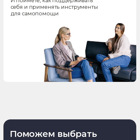
поддержанных
прохождения
РФФИ, РНФ,
практик и
Президентом РФ и
стажировок
ФАДМ
Преподаватели — практики
и кандидаты наук