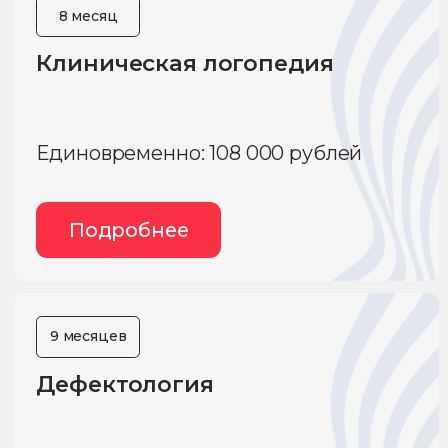
Поможем выбрать
программу
И найти курс, который откроет
для вас профессию психолога
+7