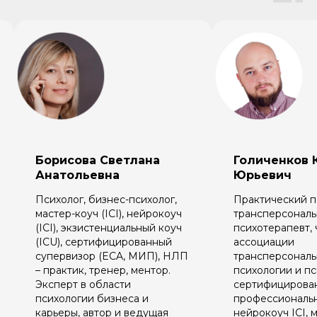
Голиченков Кирилл
Занин Дми
Юрьевич
Сергеевич
Практический психолог,
Кандидат пед
трансперсональный
наук, клиниче
психотерапевт, член
нейропсихоло
ассоциации
Национально
П
трансперсональной
психотерапев
психологии и психотерапии,
мастер-коуч IС
сертифицированный
Association o
профессиональный коуч ICI ,
Institutes), 
нейрокоуч ICI, мастер коуч
тренер-коуч 