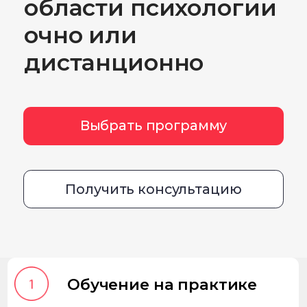
Выбрать программу
Получить консультацию
Обучение на практике
Каждый студент, даже дистанционный,
гарантированно получает место для
практики и методическую поддержку
Преподаватели-практики
В профессорско-преподавательский
состав института входят академики
РАН и РАО, профессоры, доктора и
кандидаты наук, приглашенные
российские и зарубежные эксперты
профильной направленности