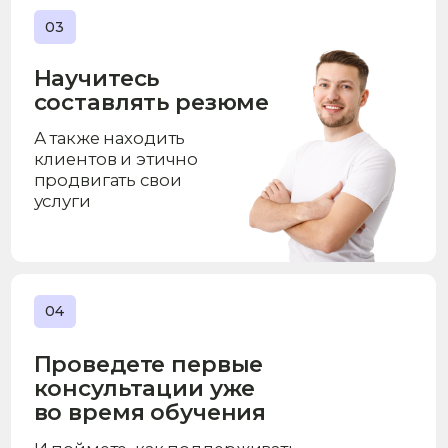
Почему Московский
институт психоанализа
200 изданных
книг, учебников и методических пособий
28 лет
42000+
в образовании
выпускников
52
200+
партнеров для
научных проектов