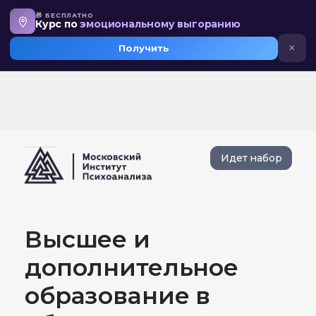
🎁 БЕСПЛАТНО
Дистанционное обучение психологии
Курс по
эмоциональному выгоранию
×
Получить
Идет набор
Высшее и
дополнительное
образование в
области психологии
очно или
дистанционно