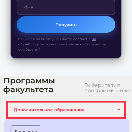
При оплате частями : 40 000 рублей/
2 платежа
Подробнее
Получить
Нажимая на кнопку, вы даёте согласие
на
7 месяцев
обработку персональных данных
и получение
Сексология и
сообщений
психологическая коррекция
сексуальной сферы
Единовременно: 126 000 рублей
При оплате частями: 42 000 рублей/ 3 платежа
Подробнее
12 месяцев
Клинико-психологическая
диагностика и
психотерапия