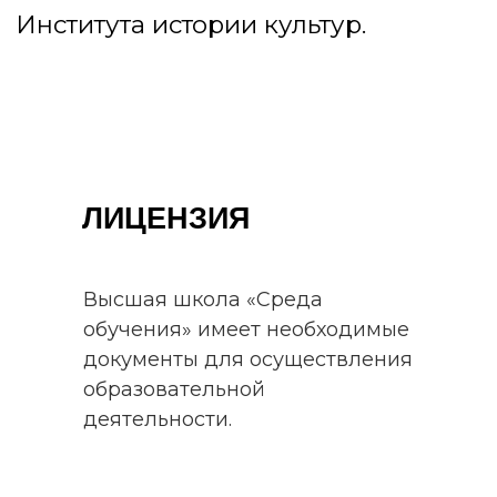
Оставьте вашу заявку и получите
подарок!
ЛИЦЕНЗИЯ
Высшая школа «Среда
Получить подарок
обучения» имеет необходимые
документы для осуществления
Нажимая на кнопку, вы
образовательной
соглашаетесь
на обработку данных
деятельности.
и получение сообщений от Среды
обучения