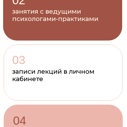
04
живые уроки в реальном
времени
05
сотрудничество
с Московским институтом
психоанализа
06
кураторская
поддержка