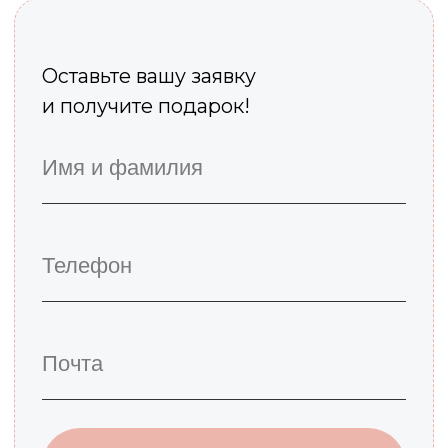
получите диплом
о переподготовке установленного
образца;
овладеете необходимыми
навыками для старта частной
практики;
станете частью
профессионального сообщества;
сделаете хобби дополнительным
источником дохода.