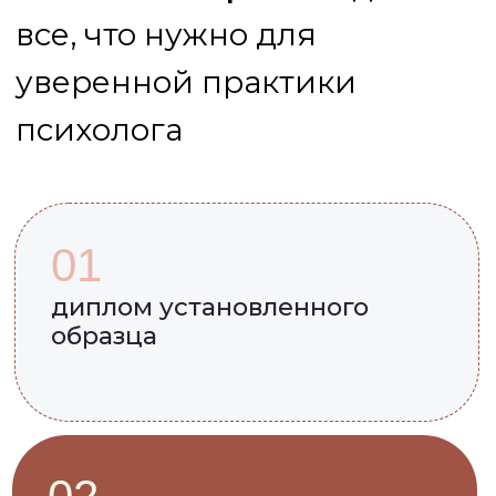
01
диплом установленного
образца
02
занятия с ведущими
психологами-практиками
03
записи лекций в личном
кабинете