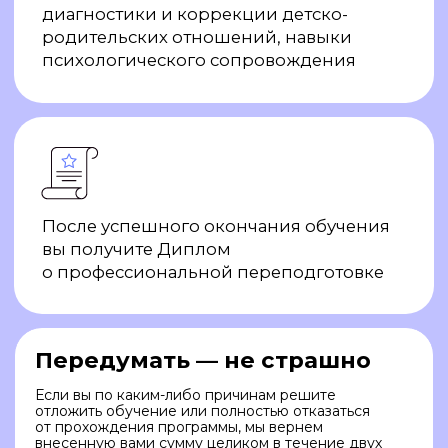
обновлений
Выбрать цель
Весна со скидкой до 15% на обучение
психологии
СПРОС
НА ПСИХОЛОГОВ
ПРОДОЛЖАЕТ РАСТИ
на
50%
выросло среднее количество
консультаций
в месяц по данным страхового
полиса ВКС