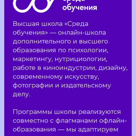
общаться с ребенком. Обучение
включает в себя теорию и практические
задания, которые помогут вам повысить
коммуникативные навыки.
Вы освоите методы практической
детской психологии, помощи родителям,
детям и подросткам; узнаете как
развивается ребенок; научитесь
применять техники помощи в сложных
ситуациях в развитии ребенка; освоите
методы диагностики и коррекции
семейных отношений, а также навыки
работы в сфере профессионального
сопровождения семей.
По итогам вы станете востребованным
специалистом в сфере психических
процессов, проявлений состояний
ребенка и взрослого в различных
областях деятельности, развития
межличностных и социальных
взаимодействиях, сможете развиваться