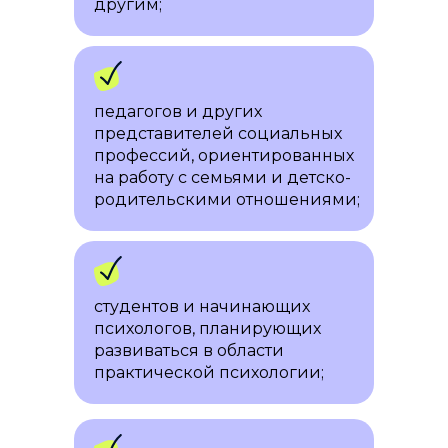
другим;
Пошаговый план по
продвижению в соц.сетях
педагогов и других
представителей социальных
профессий, ориентированных
Поможем сформировать
на работу с семьями и детско-
родительскими отношениями;
личный бренд
Гайд по работе в кадре
на онлайн-консультациях
и вебинарах
Поможем найти вашу
студентов и начинающих
уникальность как специалиста
психологов, планирующих
СЛУШАТЕЛИ
развиваться в области
АВТОРСКОЙ
практической психологии;
ПРОГРАММЫ