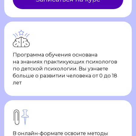
В онлайн-формате освоите методы
диагностики и коррекции детско-
родительских отношений, навыки
психологического сопровождения
После успешного окончания обучения
вы получите Диплом
о профессиональной переподготовке
Передумать — не страшно
Если вы по каким-либо причинам решите
отложить обучение или полностью отказаться
от прохождения программы, мы вернем
внесенную вами сумму целиком в течение двух
недель
Сезон ваших