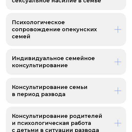
сексуальное насилие в семье
КАКИЕ ДОКУМЕНТЫ
Психологическое
ВЫДАЕМ
сопровождение опекунских
семей
+
По окончании программы у вас
Индивидуальное семейное
будет возможность получить
консультирование
2 диплома о профессиональной
переподготовке: Высшей школы
«Среда обучения» и Московского
Консультирование семьи
института психоанализа.
в период развода
Консультирование родителей
и психологическая работа
с детьми в ситуации развода