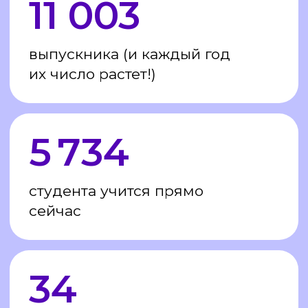
необходимо подать заявку, собрать
необходимые документы и выполнить
вступительное задание.
Возрастных ограничений для обучения
у нас нет, средний возраст студентов —
35−40 лет, но есть немало учащихся как
в возрасте 55−69, так и 18−25 лет.
Вы будете учиться в компании людей
разного возраста, с разным жизненным
опытом, но объединенных мотивацией
получить профессию детского психолога
или повышение квалификации в области
родительства и детства. Обучаясь
онлайн, вы получите как актуальные
теоретические знания, так
и практические профессиональные
психологические навыки работы
в области развития ребенка и взрослого.
Среда обучения сотрудничает
с ведущими учебными заведениями
Москвы и экспертами со всего мира.