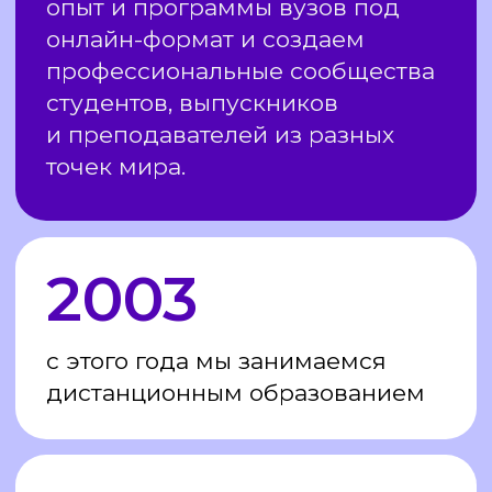
в области дошкольной психологии,
психологии подростков, родителей
и семей.
Дополнительное образование
по детской психологии в онлайн-
формате в Среде обучения — это занятия
в удобное вечернее время
на современной онлайн-платформе,
неограниченный доступ к записи
вебинаров и всех материалов по курсу.
Занятия обычно проходят по вечерам 3−4
раза в неделю, получить дополнительное
образование на программе
«Практическая психология родительства
и детства» можно за 1,5 года.
Обучайтесь онлайн у себя дома, в кафе
или в библиотеке — вам достаточно
интернета для доступа к нашей
современной учебной платформе.
Для поступления на онлайн-обучение