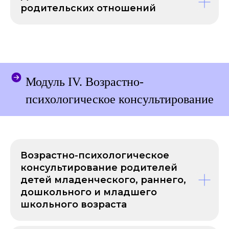
опыт и программы вузов под
родительских отношений
онлайн-формат и создаем
профессиональные сообщества
студентов, выпускников
и преподавателей из разных
точек мира.
Модуль IV. Возрастно-
2003
психологическое консультирование
c этого года мы занимаемся
дистанционным образованием
Возрастно-психологическое
11 003
консультирование родителей
детей младенческого, раннего,
дошкольного и младшего
выпускника (и каждый год
их число растет!)
школьного возраста