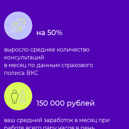
Благодаря данной программе
вы станете психологом в области
возрастной психологии
и получите образование,
реализованное совместно
с Московским институтом
психоанализа.
«Практическая
психология родительства
и детства»
соответствует всем
рекомендациям ФГОС
и образовательным стандартам.
Срок обучения:
1,5 года (3
семестра)
1384 ак. часа
ПРОГРАММА