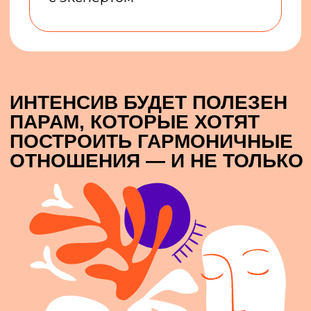
сетью репродуктивных клиник
доктора Фомина
и психотерапевтическим центром
«Душевный доктор».
ОБУЧЕНИЕ ВКЛЮЧАЕТ
ТЕОРИЮ И ПРАКТИКУ
В ПАРАХ
Вы получите теорию
на видеоуроках
и онлайн-встречах
с преподавателем,
а также будете работать
над отношениями,
выполняя домашние
задания