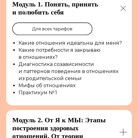
Модуль 1. Понять, принять
ОСТАВЬТЕ ЗАЯВКУ,
и полюбить себя
ЧТОБЫ
ЗАПИСАТЬСЯ
НА ИНТЕНСИВ ИЛИ
УЗНАТЬ О НЕМ
Какие отношения идеальны для меня?
БОЛЬШЕ
Какие потребности я закрываю
Мы перезвоним и расскажем
в отношениях?
подробности
Диагностика созависимости
и паттернов поведения в отношениях
из родительской семьи
Мифы об отношениях
Практикум № 1
+7
Модуль 2. От Я к МЫ: Этапы
построения здоровых
отношений. От теории
Записаться