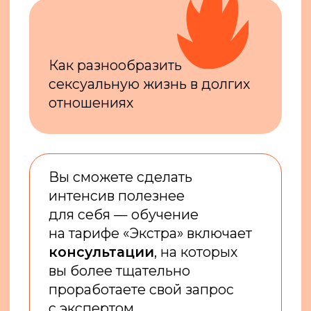
ИНТЕНСИВА —
ПСИХОЛОГ И ЧЛЕН
АССОЦИАЦИИ
СЕКСОЛОГОВ РФ
Татьяна Пыхова
Психолог, коуч, сексолог, член
Ассоциации сексологов РФ.
Специалист в области женской
сексологии и нарушений пищевого
поведения (РПП). Спикер на ТВ
в программах «Доброе утро»
и «Вести» (Тверь) на «Россия-1».
Сотрудничает с федеральной