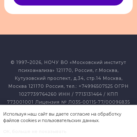
Иллюстрации на странице — Разработано Freepik
© 1997–2026, НОЧУ ВО «Московский институт
психоанализа» 121170, Россия, г.Москва,
Кутузовский проспект, д.34, стр.14 Москва,
Москва 121170 Россия, тел.: +74996507525 ОГРН
1027739764260 ИНН / 7713131464 / КПП
773001001 Лицензия № Л035-00115-77/00096835
от 16.11.2016 г. Свидетельство о гос.
Используя наш сайт вы даете согласие на обработку
аккредитации № А007-00115-77/01367564 от
файлов cookies и
пользовательских данных
.
26.02.2021
ОК, больше не показывать