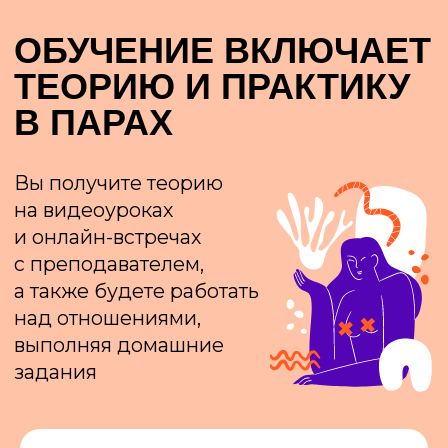
85 000 рублей
ЭКСТРА
Чтобы проработать проблемы
в паре
4 учебных модуля
Теория: видеоуроки
и онлайн-занятия
Практика для пар
Терапевтическая группа
сексуальности
Сопровождение
в течение 7 месяцев для
закрепления результата
130 000 рублей