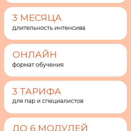
ДО 6 МОДУЛЕЙ
с практикой для партнеров
Как
отличить любовь
от созависимости?
Как
разнообразить жизнь
в долгих
отношениях?
Можно ли
защититься от измены
?
И как
родительские отношения
влияют на наше поведение в паре?