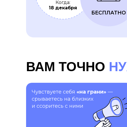
Когда:
18 декабря
БЕСПЛАТНО
ВАМ ТОЧНО
Н
Чувствуете себя
«на грани»
—
срываетесь на близких
и ссоритесь с ними