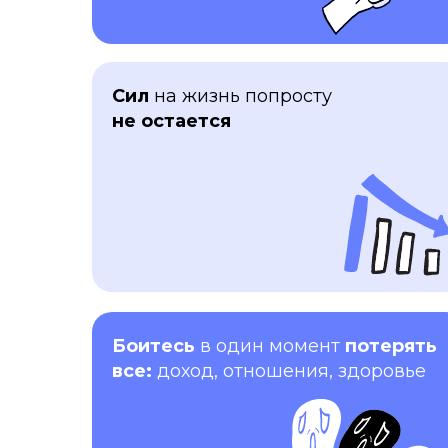
Сил
на жизнь попросту
не остается
Боитесь
в один момент
потерять
все:
доход, отношения, здоровье