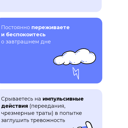
Постоянно
переживаете
и беспокоитесь
о завтрашнем дне
Срываетесь на
импульсивные
действия
(переедания,
чрезмерные траты) в попытке
заглушить тревожность