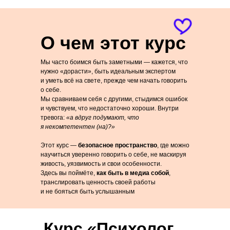
О чем этот курс
Мы часто боимся быть заметными — кажется, что
нужно «дорасти», быть идеальным экспертом
и уметь всё на свете, прежде чем начать говорить
о себе.
Мы сравниваем себя с другими, стыдимся ошибок
и чувствуем, что недостаточно хороши. Внутри
тревога:
«а вдруг подумают, что
я некомпетентен (на)?»
Этот курс —
безопасное пространство
, где можно
научиться уверенно говорить о себе, не маскируя
живость, уязвимость и свои особенности.
Здесь вы поймёте,
как быть в медиа собой
,
транслировать ценность своей работы
и не бояться быть услышанным
Курс
«
Психолог