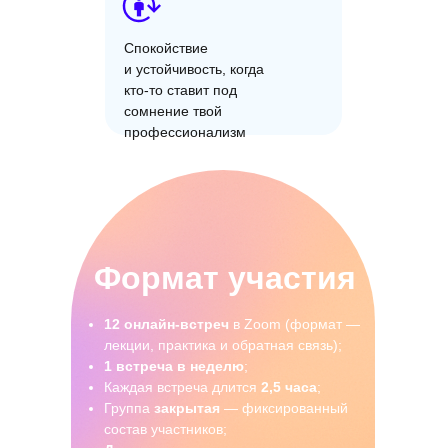
Спокойствие
и устойчивость, когда
кто-то ставит под
сомнение твой
профессионализм
Формат участия
12 онлайн-встреч
в Zoom (формат —
лекции, практика и обратная связь);
1 встреча в неделю
;
Каждая встреча длится
2,5 часа
;
Группа
закрытая
— фиксированный
состав участников;