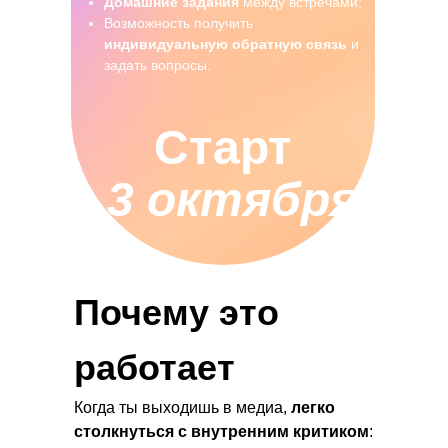
Домашние задания
между встречами;
Возможность получить
индивидуальную обратную связь
и
задать вопросы.
Старт
3 октября
Почему это
работает
Когда ты выходишь в медиа,
легко
столкнуться с внутренним критиком
: