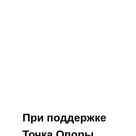
3000 ₽ за занятие
При оплате всего курса сразу
36
000
₽ 30 000 ₽
можно разбить на 2-3 части
При поддержке
Точка Опоры