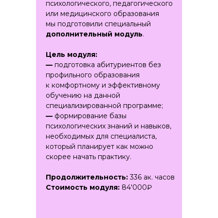
портале. Вы можете пересмотреть
психологического, педагогического
видеоматериал или обратиться
или медицинского образования
к куратору, который всегда на связи!
мы подготовили специальный
дополнительный модуль
.
Современный формат
Цель модуля:
Мы предоставим вам собственную
—
подготовка абитуриентов без
интеллектуальную платформу
профильного образования
с виртуальными классами и живое
к комфортному и эффективному
общение с преподавателями
обучению на данной
и сокурсниками.
специализированной программе;
—
формирование базы
психологических знаний и навыков,
Преподаватели-практики
необходимых для специалиста,
Которые являются действующими
который планирует как можно
психологами и поделятся своими
скорее начать практику.
лучшими инструментами и техниками
консультирования
Продолжительность:
336 ак. часов
Стоимость модуля:
84'000₽
Записаться на курс