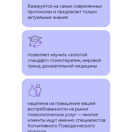
базируется на самых современных
протоколах и предлагает только
актуальные знания
позволяет изучить «золотой
КАРЬЕРНЫЙ ЦЕНТР
стандарт» психотерапии, мировой
тренд доказательной медицины
Диплом — это только начало.
Вместе мы сделаем первые шаги
в профессиональной среде
и зададим четкий вектор вашей
нацелена на повышение вашей
новой карьеры
востребованности на рынке
психологических услуг — многие
клиенты ищут именно специалистов
Когнитивного-Поведенческого
подхода