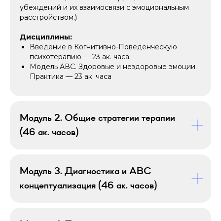
34
убеждений и их взаимосвязи с эмоциональным
расстройством.)
программы дополнительного
Дисциплины:
профессионального образования
Введение в Когнитивно-Поведенческую
психотерапию
— 23 ак. часа
Модель АВС. Здоровые и нездоровые эмоции.
Практика — 23 ак. часа
>500
городов и больше 50 стран,
где живут наши студенты
Модуль 2. Общие стратегии терапии
(46 ак. часов)
Модуль 3. Диагностика и ABC
Наши преимущества
концептуализация (46 ак. часов)
Образование университетского