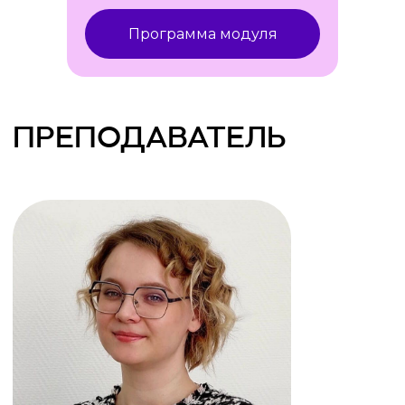
Программа модуля
ЧТО ЖДЕТ ПОСЛЕ
ПРОХОЖДЕНИЯ
ОБУЧЕНИЯ?
+
По окончании программы у вас
будет возможность получить
2 диплома о профессиональной
переподготовке: Высшей школы
«Среда обучения» и Московского
института психоанализа.