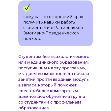
ПО ИТОГАМ ОБУЧЕНИЯ
кому важно в короткий срок
НА ПРОГРАММЕ
получить навыки работы
с клиентами в Рационально-
СЛУШАТЕЛИ
Обучим юридическим
Эмотивно-Поведенческом
тонкостям
подходе
получат необходимые
Готовый шаблон договора
профессиональные знания
психолога с клиентом
и навыки в области
Инструкции по работе
Рационально-Эмотивно-
Студентам без психологического
с юрлицами и оформлению
Поведенческой терапии
или медицинского образования,
договоров с ИП, ООО и СЗ
Рекомендации по работе
поступившим на эту программу,
смогут начать применять
психолога с нормативно-
мы даем возможность до начала
правовыми документами
РЭПТ-подход на практике:
занятий пройти вводный модуль
проводить первичную
в записи, который поможет
диагностику, договариваться
сделать более комфортным
с клиентом о целях терапии,
дальнейшее обучение в группе
выявлять и оспаривать
со студентами с профильным
иррациональные верования
образованием.
Дадим полезные контакты