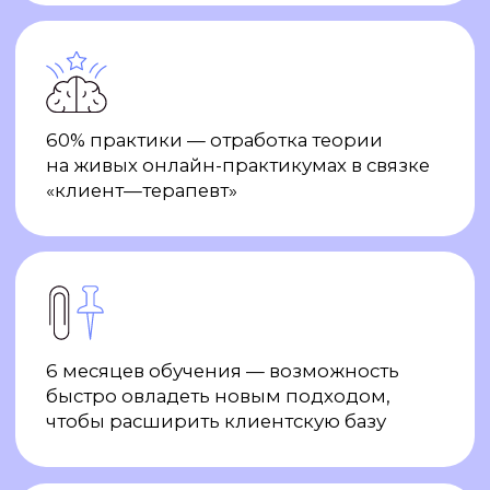
быстро овладеть новым подходом,
чтобы расширить клиентскую базу
2 диплома о профессиональной
переподготовке от Среды обучения
и Московского института психоанализа
Передумать — не страшно
Если вы по каким-либо причинам решите
отложить обучение или полностью отказаться
от прохождения программы, мы вернем
внесенную вами сумму целиком в течение двух
недель
Сезон ваших
обновлений
Выбрать цель
Весна со скидкой до 15% на обучение
психологии