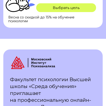
консультировании,
предложенное Альбертом
Эллисом. Метод существует
и развивается с 1955 года,
является наиболее признанным
в рамках Когнитивно-
Поведенческого направления
в психологии и активно
приходит в Россию.
Срок обучения:
6 месяцев
(1 семестр), 250 ак. часов.