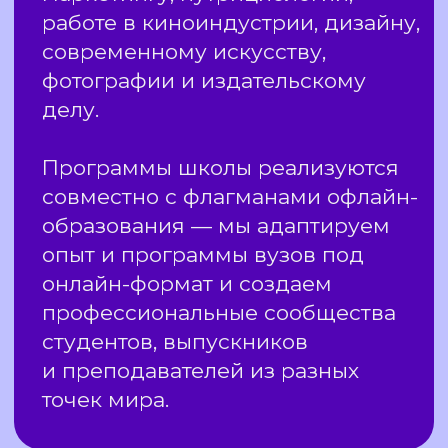
реально востребованные
хорошая среда для р
современные психологи, они все
И дистанционный фо
практикуют, они постоянно
нисколько не мешает,
образовываются и общаются
упрощает процесс. Е
в профессиональных кругах»
не онлайн-формат, я 
получила нужные зна
конечно, не смогла б
многих клиентов»
Читать историю
Читать ист
ОБСУДИТЕ
ОБУЧЕНИЕ С НАМИ