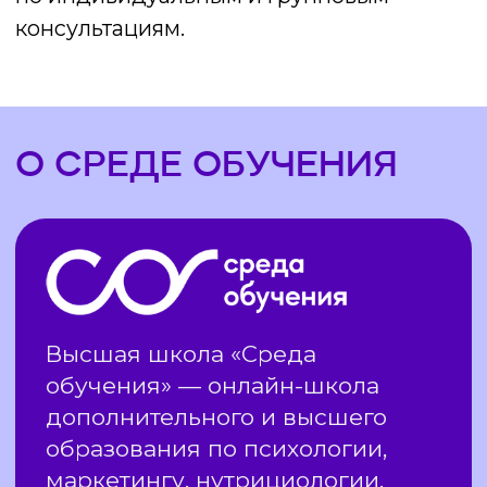
8 ИЗ#NBSP;10
ВЫПУСКНИКОВ
ДОХОДЯТ
ДО#NBSP;ПЕРВЫХ
КОНСУЛЬТАЦИЙ
Мария
Полина
Горелик
Барт
Была программистом,
Пришла в психол
а стала психологом
из бухгалтерии
«Преподаватели в Среде —
«„Среда обучения“ — 