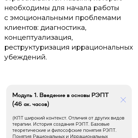
2003
c этого года мы занимаемся
дистанционным образованием
11 003
выпускника (и каждый год
их число растет!)
Модуль 1.
Введение в основы РЭПТ
5 734
(46 ак. часов)
студента учится прямо
(КПТ широкий контекст. Отличия от других видов
сейчас
терапии. История создания РЭПТ. Базовые
теоретические и философские понятия РЭПТ.
Понятия Рациональных и Иррациональных