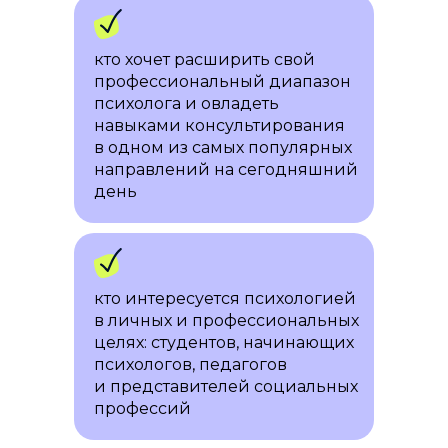
карточек
возможности:
оформление налогового вычета —
Готовый шаблон презентации
верните 13%
от стоимости обучения
для конференций и вебинаров
кто хочет расширить свой
оплата материнским капиталом —
Упаковка профессиональных
профессиональный диапазон
на образование вашего ребенка
аккаунтов в соцсетях «под ключ»
психолога и овладеть
навыками консультирования
в одном из самых популярных
направлений на сегодняшний
день
+7
Поможем сформировать
личный бренд
Консультации со стилистом
для создания
кто интересуется психологией
профессионального образа
в личных и профессиональных
Оставить заявку
Консультации по оформлению
целях: студентов, начинающих
комфортного для клиента
психологов, педагогов
пространства
и представителей социальных
* Варианты оплаты уточняйте
Гайд по работе в кадре
профессий
у специалистов приемной комиссии
на онлайн-консультациях
и вебинарах