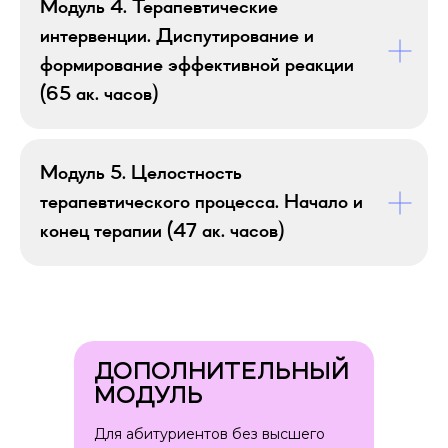
Модуль 4. Терапевтические
уровня
Программа разработана совместно
интервенции. Диспутирование и
с одним из ведущих московских
формирование эффективной реакции
психологических вузов — Московским
(65 ак. часов)
институтом психоанализа.
Модуль 5. Целостность
Официальный диплом
От Московского института
терапевтического процесса. Начало и
психоанализа и Среды Обучения
конец терапии (47 ак. часов)
Удобный график обучения
Учитесь в любом месте, в любое время.
Пропущенные вебинары можно
смотреть в записи.
ДОПОЛНИТЕЛЬНЫЙ
МОДУЛЬ
Доступ к материалам
Все лекции доступны на учебном
Для абитуриентов без высшего