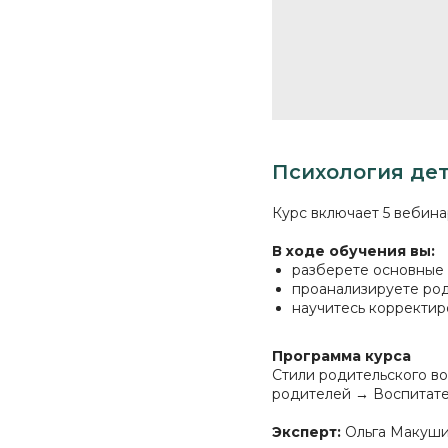
Психология де
Курс включает 5 вебина
В ходе обучения вы:
разберете основные
проанализируете род
научитесь корректир
Программа курса
Стили родительского в
родителей → Воспитате
Эксперт:
Ольга Макуш