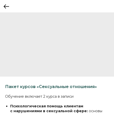
Пакет курсов «Сексуальные отношения»
Обучение включает 2 курса в записи
Психологическая помощь клиентам
с нарушениями в сексуальной сфере:
основы