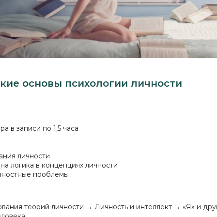
кие основы психологии личности
а в записи по 1,5 часа
ания личности
ена логика в концепциях личности
ичностные проблемы
вания теорий личности → Личность и интеллект → «Я» и др
еловека