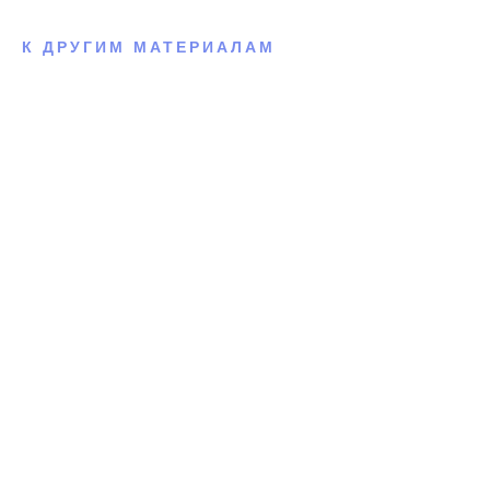
К ДРУГИМ МАТЕРИАЛАМ
Эмоциональное выгорание
Один из популярных запросов, с которым
обращаются к психологу, — это эмоциональное