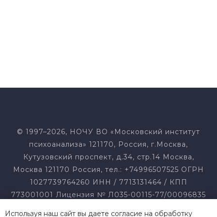
Динара Гильфантинова о том, что необходимо
знать начинающему специалисту-психологу
© 1997–2026, НОЧУ ВО «Московский институт
психоанализа» 121170, Россия, г.Москва,
Кутузовский проспект, д.34, стр.14 Москва,
Москва 121170 Россия, тел.: +74996507525 ОГРН
1027739764260 ИНН / 7713131464 / КПП
773001001 Лицензия № Л035-00115-77/00096835
от 16.11.2016 г. Свидетельство о гос.
Используя наш сайт вы даете согласие на обработку