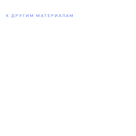
К ДРУГИМ МАТЕРИАЛАМ
Терапия письмами: принцип работы и
личный опыт