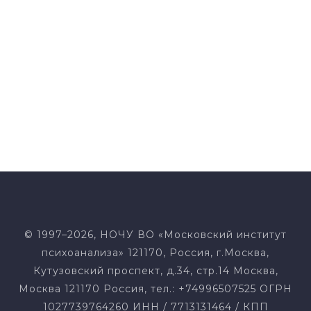
Рекомендации из интервью специалиста
по диалектическому мышлению и развитию,
преподавателя «Среды обучения» Евгения
Крашенинникова
© 1997–2026, НОЧУ ВО «Московский институт
психоанализа» 121170, Россия, г.Москва,
Кутузовский проспект, д.34, стр.14 Москва,
Москва 121170 Россия, тел.: +74996507525 ОГРН
1027739764260 ИНН / 7713131464 / КПП