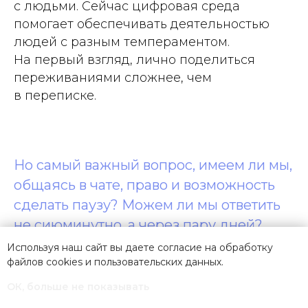
с людьми. Сейчас цифровая среда
помогает обеспечивать деятельностью
людей с разным темпераментом.
На первый взгляд, лично поделиться
переживаниями сложнее, чем
в переписке.
Но самый важный вопрос, имеем ли мы,
общаясь в чате, право и возможность
сделать паузу? Можем ли мы ответить
не сиюминутно, а через пару дней?
Правда ли интровертированному
Используя наш сайт вы даете согласие на обработку
файлов cookies и
пользовательских данных
.
человеку легче общаться через
интернет, который буквально
ОК, больше не показывать
вынуждает нас быть на связи 24/7?