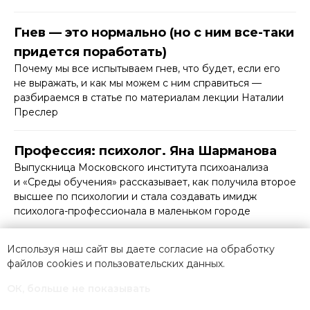
Гнев — это нормально (но с ним все-таки
придется поработать)
Почему мы все испытываем гнев, что будет, если его
не выражать, и как мы можем с ним справиться —
разбираемся в статье по материалам лекции Наталии
Преслер
Профессия: психолог. Яна Шарманова
Выпускница Московского института психоанализа
и «Среды обучения» рассказывает, как получила второе
высшее по психологии и стала создавать имидж
психолога-профессионала в маленьком городе
Психология отношений: четыре
Используя наш сайт вы даете согласие на обработку
файлов cookies и
пользовательских данных
.
бациллы и четыре лекарства
В любых отношениях, даже самых идеальных,
ОК, больше не показывать
случаются конфликты. К счастью, психологи знают: